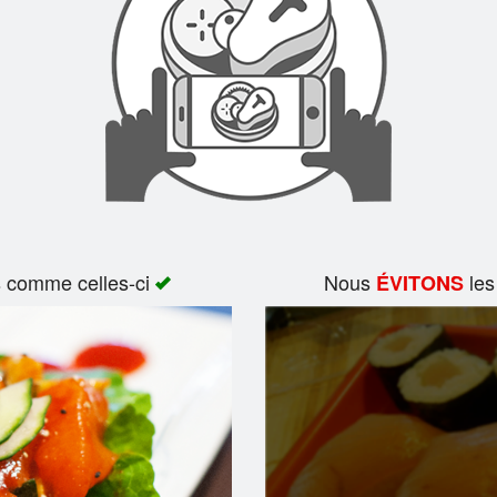
s comme celles-ci
Nous
les
ÉVITONS