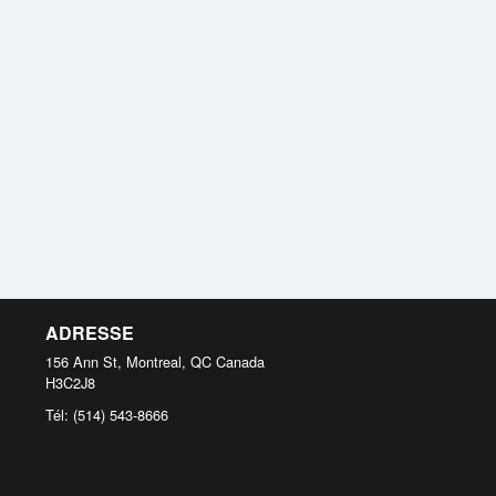
ADRESSE
156 Ann St, Montreal, QC
Canada
H3C2J8
Tél:
(514) 543-8666