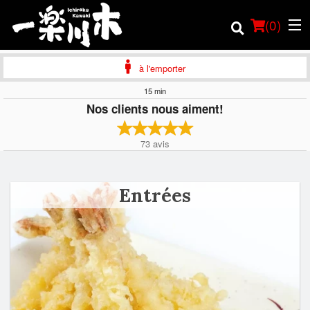
(
0
)
à l'emporter
15 min
Nos clients nous aiment!
Commander en ligne
73
avis
Emplacement
Français
Entrées
Connection
Inscription
Panier (0)