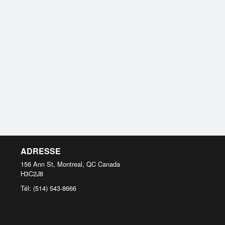
ADRESSE
156 Ann St, Montreal, QC
Canada
H3C2J8
Tél:
(514) 543-8666