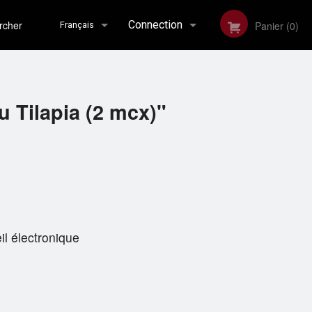
her
Connection
Panier (0)
Français
Inscription
Français
au Tilapia (2 mcx)"
English
il électronique