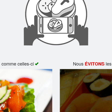
s comme celles-ci
Nous
les
ÉVITONS