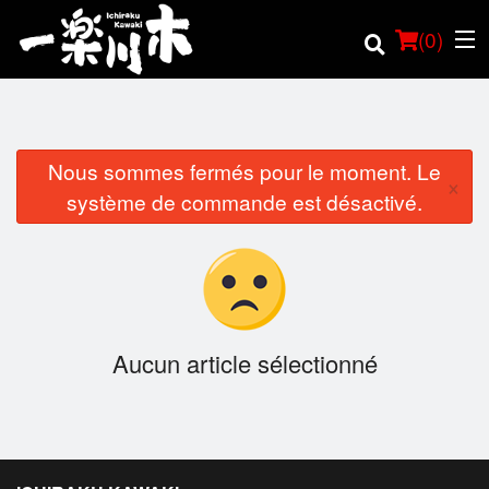
(
0
)
Nous sommes fermés pour le moment. Le
×
Commander en ligne
système de commande est désactivé.
Emplacement
Français
Connection
Aucun article sélectionné
Inscription
Panier (0)