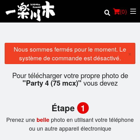
(
0
)
Nous sommes fermés pour le moment. Le
×
Commander en ligne
système de commande est désactivé.
Emplacement
Pour télécharger votre propre photo de
vous devez
"Party 4 (75 mcx)"
Français
Connection
Étape
1
Inscription
Prenez une
belle
photo en utilisant votre téléphone
ou un autre appareil électronique
Panier (0)