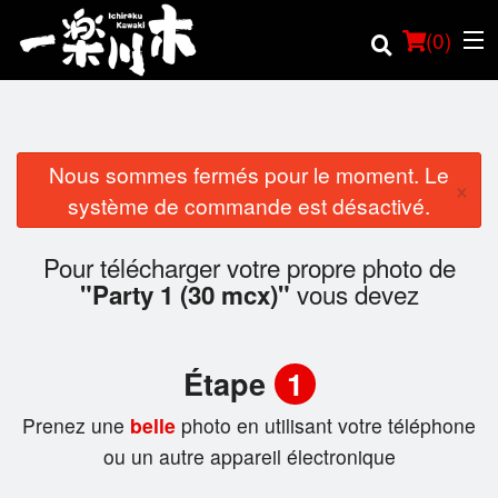
(
0
)
Nous sommes fermés pour le moment. Le
×
Commander en ligne
système de commande est désactivé.
Emplacement
Pour télécharger votre propre photo de
vous devez
"Party 1 (30 mcx)"
Français
Connection
Étape
1
Inscription
Prenez une
belle
photo en utilisant votre téléphone
ou un autre appareil électronique
Panier (0)