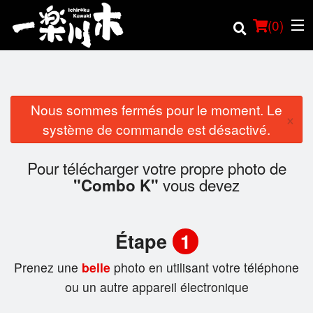
(
0
)
Nous sommes fermés pour le moment. Le
×
Commander en ligne
système de commande est désactivé.
Emplacement
Pour télécharger votre propre photo de
vous devez
"Combo K"
Français
Connection
Étape
1
Inscription
Prenez une
belle
photo en utilisant votre téléphone
ou un autre appareil électronique
Panier (0)