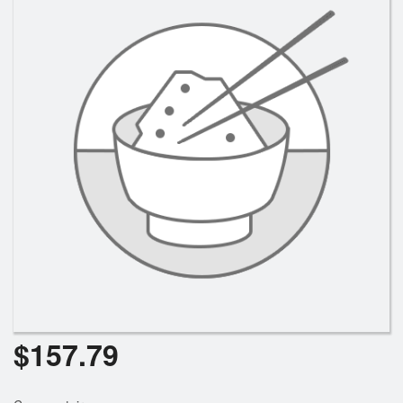
Rechercher
$
157.79