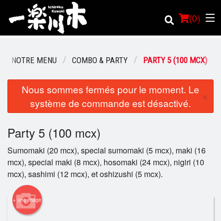
(
0
)
NOTRE MENU
COMBO & PARTY
PARTY 5 (100 MCX)
Commander en ligne
Nous sommes fermés pour le moment. Le
×
système de commande est désactivé.
Emplacement
Party 5 (100 mcx)
Français
Sumomaki (20 mcx), special sumomaki (5 mcx), maki (16
Connection
mcx), special maki (8 mcx), hosomaki (24 mcx), nigiri (10
mcx), sashimi (12 mcx), et oshizushi (5 mcx).
Inscription
+ une image
Panier (0)