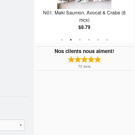
ocat (8 mcx)
N01. Maki Saumon, Avocat & Crabe (8
mcx)
$8.79
Nos clients nous aiment!
73
avis