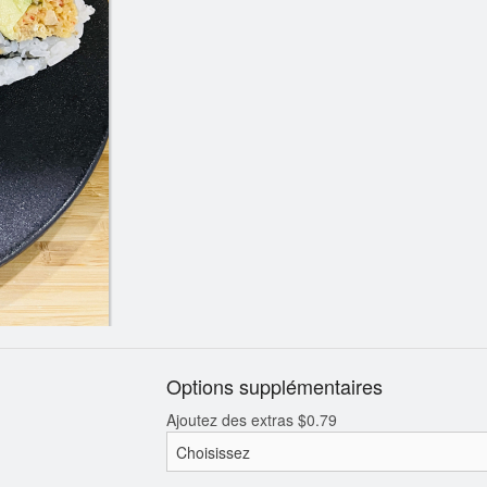
. Bol Poké au Poulet & Mangue
H01. Hosomaki à l'Av
$17.79
$5.79
Options supplémentaires
Ajoutez des extras
$
0.79