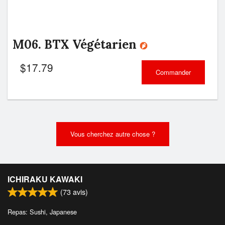
M06. BTX Végétarien
$
17.79
Commander
Vous cherchez autre chose ?
ICHIRAKU KAWAKI
(
73
avis)
Repas: Sushi, Japanese