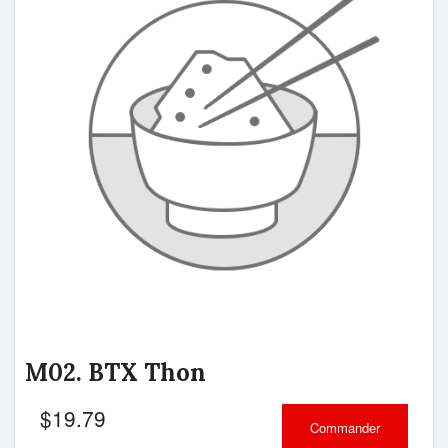
M02. BTX Thon
$
19.79
Commander