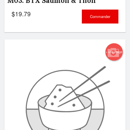
M03. BTX Saumon & Thon
$
19.79
Commander
+ une image