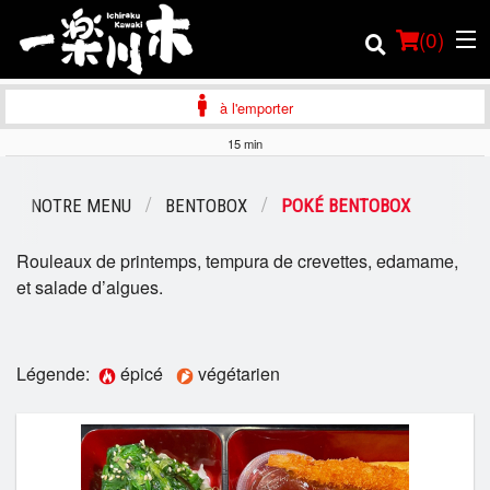
(
0
)
à l'emporter
15 min
Commander en ligne
NOTRE MENU
BENTOBOX
POKÉ BENTOBOX
Emplacement
Rouleaux de printemps, tempura de crevettes, edamame,
et salade d’algues.
Français
Connection
Légende:
épicé
végétarien
Inscription
Panier (0)