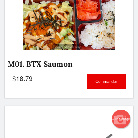
Fourni par le client
M01. BTX Saumon
$
18.79
Commander
+ une image